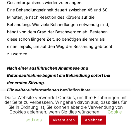
Gesamtorganismus wieder zu erlangen.
Eine Behandlungseinheit dauert zwischen 45 und 60
Minuten, je nach Reaktion des Körpers auf die
Behandlung. Wie viele Behandlungen notwendig sind,
hängt von dem Grad der Beschwerden ab. Bestehen
diese schon längere Zeit, so benötigen sie mehr als
einen Impuls, um auf den Weg der Besserung gebracht
zu werden.
Nach einer ausführlichen Anamnese und
Befundaufnahme beginnt die Behandlung sofort bei
der ersten Sitzung.
Für weitere Informationen bezüglich Ihrer
Diese Website verwendet Cookies, um Ihre Erfahrungen mit
individuellen Beschwerden
kontaktieren
Sie mich
der Seite zu verbessern. Wir gehen davon aus, dass dies für
gerne und vereinbaren Sie einen Termin.
Sie in Ordnung ist, Sie können aber die Verwendung von
Cookies ablehnen, wenn Sie dies wünschen.
Cookie
Finanzielle Leistung und Kostenerstattung:
settings
Akzeptieren
Ablehnen
Eine Behandlungseinheit wird mit 90,00 Euro berechnet.